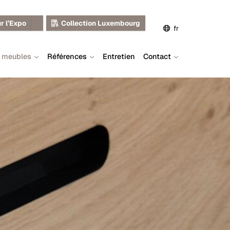
r l’Expo
Collection Luxembourg
fr
s meubles
Références
Entretien
Contact
de
en