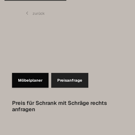
Contact
zurück
Prendre rendez-vous pour l’Expo
Collection Luxembourg
Möbelplaner
Preisanfrage
Preis für Schrank mit Schräge rechts
anfragen