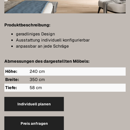
Meubles de salle de bains
Meubles sous pente
Produktbeschreibung:
Étagères murales suspendues
geradliniges Design
Dressings
Ausstattung individuell konfigurierbar
anpassbar an jede Schräge
Commodes
Abmessungen des dargestellten Möbels:
Étagères
Höhe:
240 cm
Buffets
Breite:
350 cm
Armoires murales
Tiefe:
58 cm
Qualité de nos meubles
Individuell planen
Références
Entretien
Preis anfragen