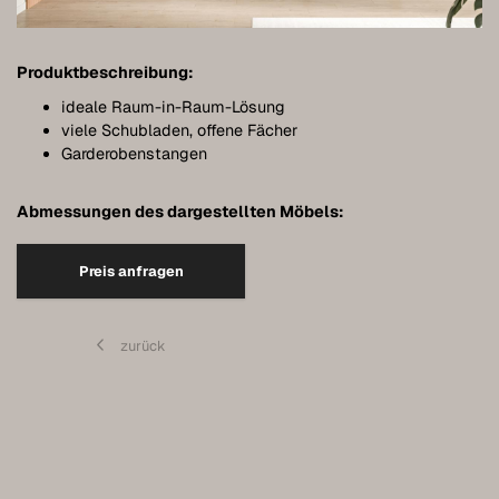
Meubles de salle de bains
Meubles sous pente
Produktbeschreibung:
Étagères murales suspendues
ideale Raum-in-Raum-Lösung
viele Schubladen, offene Fächer
Dressings
Garderobenstangen
Commodes
Abmessungen des dargestellten Möbels:
Étagères
Preis anfragen
Buffets
Armoires murales
zurück
Qualité de nos meubles
Références
Entretien