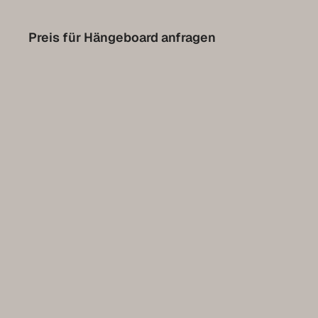
Contact
Preis für Hängeboard anfragen
Prendre rendez-vous pour l’Expo
Collection Luxembourg