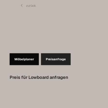
Contact
zurück
Prendre rendez-vous pour l’Expo
Collection Luxembourg
Möbelplaner
Preisanfrage
Preis für Lowboard anfragen