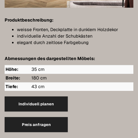
Meubles de salle de bains
Meubles sous pente
Produktbeschreibung:
Étagères murales suspendues
weisse Fronten, Deckplatte in dunklem Holzdekor
individuelle Anzahl der Schubkästen
Dressings
elegant durch zeitlose Farbgebung
Commodes
Abmessungen des dargestellten Möbels:
Étagères
Höhe:
35 cm
Buffets
Breite:
180 cm
Tiefe:
43 cm
Armoires murales
Qualité de nos meubles
Individuell planen
Références
Preis anfragen
Entretien