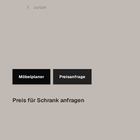
Contact
zurück
Prendre rendez-vous pour l’Expo
Collection Luxembourg
Möbelplaner
Preisanfrage
Preis für Schrank anfragen