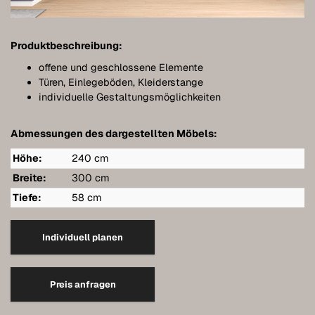
Meubles de salle de bains
Meubles sous pente
Produktbeschreibung:
Étagères murales suspendues
offene und geschlossene Elemente
Türen, Einlegeböden, Kleiderstange
Dressings
individuelle Gestaltungsmöglichkeiten
Commodes
Abmessungen des dargestellten Möbels:
Étagères
Höhe:
240 cm
Buffets
Breite:
300 cm
Tiefe:
58 cm
Armoires murales
Qualité de nos meubles
Individuell planen
Références
Preis anfragen
Entretien