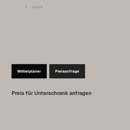
Contact
zurück
Prendre rendez-vous pour l’Expo
Collection Luxembourg
Möbelplaner
Preisanfrage
Preis für Unterschrank anfragen