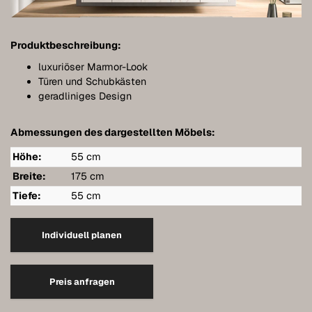
Meubles de salle de bains
Meubles sous pente
Produktbeschreibung:
Étagères murales suspendues
luxuriöser Marmor-Look
Türen und Schubkästen
Dressings
geradliniges Design
Commodes
Abmessungen des dargestellten Möbels:
Étagères
Höhe:
55 cm
Buffets
Breite:
175 cm
Tiefe:
55 cm
Armoires murales
Qualité de nos meubles
Individuell planen
Références
Preis anfragen
Entretien