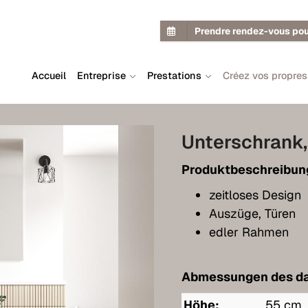
Prendre rendez-vous pou
Accueil
Entreprise
Prestations
Créez vos propre
Unterschrank,
Produktbeschreibun
zeitloses Design
Auszüge, Türen
edler Rahmen
Abmessungen des da
Höhe:
55 cm