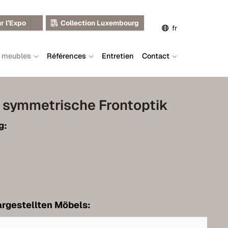
r l’Expo
Collection Luxembourg
fr
s meubles
Références
Entretien
Contact
de
en
 symmetrische Frontoptik
g:
rgestellten Möbels: