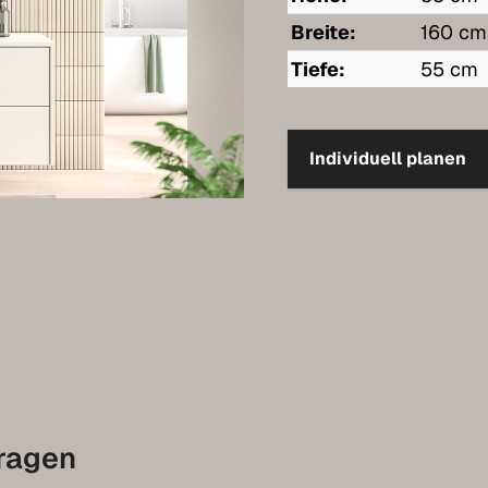
Breite:
160 cm
Tiefe:
55 cm
Individuell planen
fragen