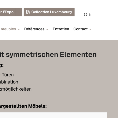
r l’Expo
Collection Luxembourg
fr
s meubles
Références
Entretien
Contact
de
en
it symmetrischen Elementen
g:
e Türen
bination
tzmöglichkeiten
rgestellten Möbels: