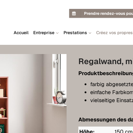
Prendre rendez-vous pou
Accueil
Entreprise
Prestations
Créez vos propre
Regalwand, m
Produktbeschreibun
farbig abgesetzt
einfache Farbkom
vielseitige Einsa
Abmessungen des da
Höhe:
150 cm