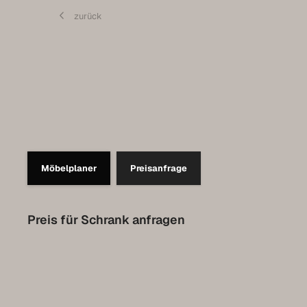
Contact
zurück
Prendre rendez-vous pour l’Expo
Collection Luxembourg
Möbelplaner
Preisanfrage
Preis für Schrank anfragen