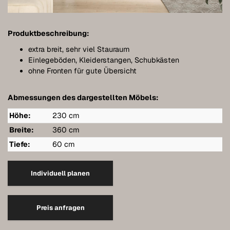
Meubles de salle de bains
Meubles sous pente
Produktbeschreibung:
Étagères murales suspendues
extra breit, sehr viel Stauraum
Einlegeböden, Kleiderstangen, Schubkästen
Dressings
ohne Fronten für gute Übersicht
Commodes
Abmessungen des dargestellten Möbels:
Étagères
Höhe:
230 cm
Buffets
Breite:
360 cm
Tiefe:
60 cm
Armoires murales
Qualité de nos meubles
Individuell planen
Références
Preis anfragen
Entretien