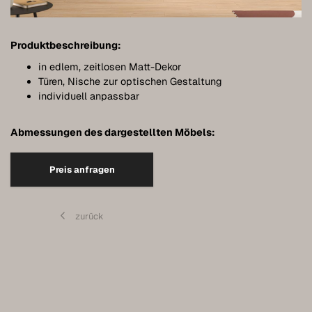
Meubles de salle de bains
Meubles sous pente
Produktbeschreibung:
Étagères murales suspendues
in edlem, zeitlosen Matt-Dekor
Türen, Nische zur optischen Gestaltung
Dressings
individuell anpassbar
Commodes
Abmessungen des dargestellten Möbels:
Étagères
Preis anfragen
Buffets
Armoires murales
zurück
Qualité de nos meubles
Références
Entretien