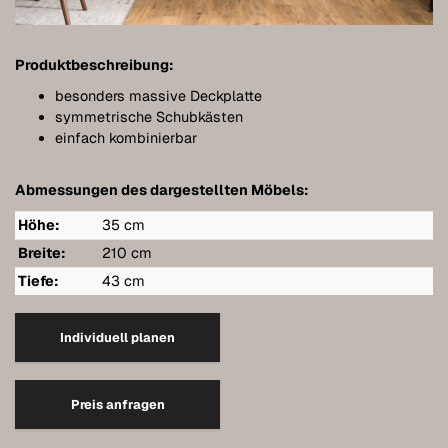
Meubles de salle de bains
Meubles sous pente
Produktbeschreibung:
Étagères murales suspendues
besonders massive Deckplatte
symmetrische Schubkästen
Dressings
einfach kombinierbar
Commodes
Abmessungen des dargestellten Möbels:
Étagères
Höhe:
35 cm
Buffets
Breite:
210 cm
Tiefe:
43 cm
Armoires murales
Qualité de nos meubles
Individuell planen
Références
Preis anfragen
Entretien