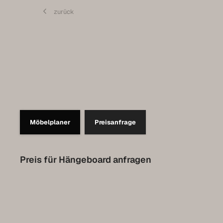
Contact
zurück
Prendre rendez-vous pour l’Expo
Collection Luxembourg
Möbelplaner
Preisanfrage
Preis für Hängeboard anfragen