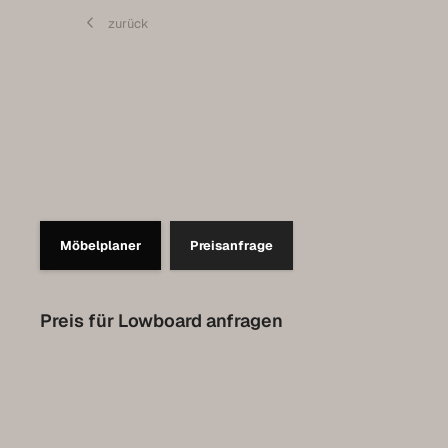
Contact
zurück
Prendre rendez-vous pour l’Expo
Collection Luxembourg
Möbelplaner
Preisanfrage
Preis für Lowboard anfragen