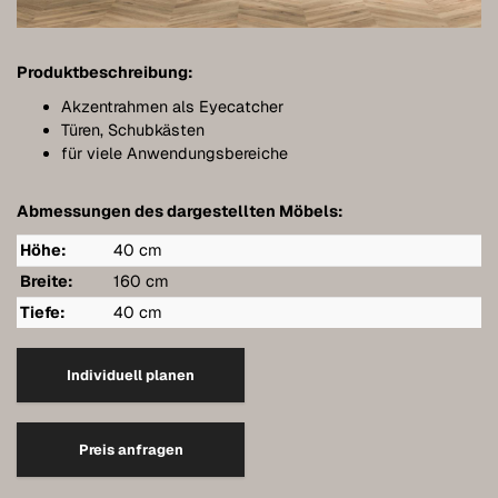
Meubles de salle de bains
Meubles sous pente
Produktbeschreibung:
Étagères murales suspendues
Akzentrahmen als Eyecatcher
Türen, Schubkästen
Dressings
für viele Anwendungsbereiche
Commodes
Abmessungen des dargestellten Möbels:
Étagères
Höhe:
40 cm
Buffets
Breite:
160 cm
Tiefe:
40 cm
Armoires murales
Qualité de nos meubles
Individuell planen
Références
Preis anfragen
Entretien