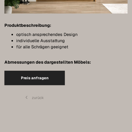
Meubles de salle de bains
Meubles sous pente
Produktbeschreibung:
Étagères murales suspendues
optisch ansprechendes Design
Dressings
individuelle Ausstattung
für alle Schrägen geeignet
Commodes
Abmessungen des dargestellten Möbels:
Étagères
Buffets
Preis anfragen
Armoires murales
Qualité de nos meubles
zurück
Références
Entretien