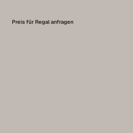
Contact
Preis für Regal anfragen
Prendre rendez-vous pour l’Expo
Collection Luxembourg