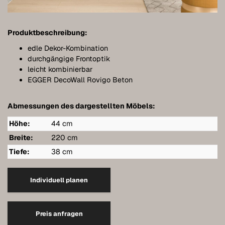
Meubles de salle de bains
Meubles sous pente
Produktbeschreibung:
Étagères murales suspendues
edle Dekor-Kombination
durchgängige Frontoptik
Dressings
leicht kombinierbar
EGGER DecoWall Rovigo Beton
Commodes
Abmessungen des dargestellten Möbels:
Étagères
Höhe:
44 cm
Buffets
Breite:
220 cm
Armoires murales
Tiefe:
38 cm
Qualité de nos meubles
Individuell planen
Références
Entretien
Preis anfragen