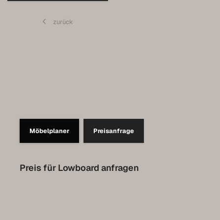
Contact
zurück
Prendre rendez-vous pour l’Expo
Collection Luxembourg
Möbelplaner
Preisanfrage
Preis für Lowboard anfragen