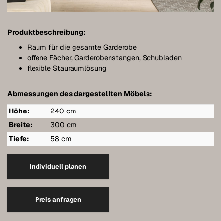
Meubles de salle de bains
Meubles sous pente
Produktbeschreibung:
Étagères murales suspendues
Raum für die gesamte Garderobe
offene Fächer, Garderobenstangen, Schubladen
Dressings
flexible Stauraumlösung
Commodes
Abmessungen des dargestellten Möbels:
Étagères
Höhe:
240 cm
Buffets
Breite:
300 cm
Tiefe:
58 cm
Armoires murales
Qualité de nos meubles
Individuell planen
Références
Preis anfragen
Entretien