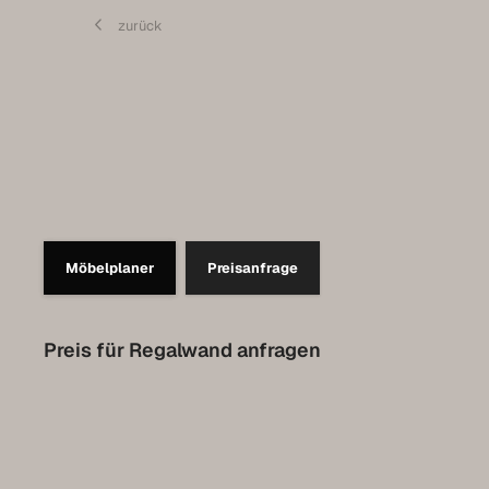
Contact
zurück
Prendre rendez-vous pour l’Expo
Collection Luxembourg
Möbelplaner
Preisanfrage
Preis für Regalwand anfragen