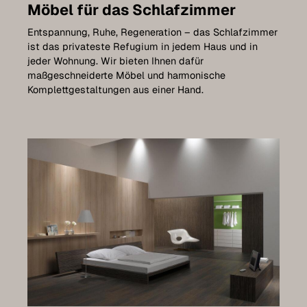
Badezimmer
Möbel für das Schlafzimmer
Entspannung, Ruhe, Regeneration – das Schlafzimmer
Arbeitszimmer
ist das privateste Refugium in jedem Haus und in
Kinderzimmer
jeder Wohnung. Wir bieten Ihnen dafür
maßgeschneiderte Möbel und harmonische
Leistungen
Komplettgestaltungen aus einer Hand.
Möbel selbst planen
Referenzen
Pflege
Kontakt
Expo-Termin vereinbaren