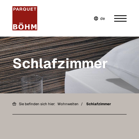
de
en
fr
Home
Schlafzimmer
Unternehmen
Wohnwelten
Küche
Sie befinden sich hier:
Wohnwelten
Schlafzimmer
Wohnzimmer
Esszimmer
Schlafzimmer