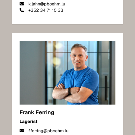
k.jahn@pboehm.lu
+352 34 71 15 33
Frank Ferring
Lagerist
f.ferring@pboehm.lu