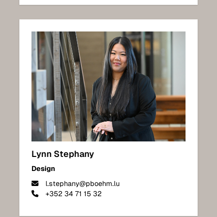
Lynn Stephany
Design
l.stephany@pboehm.lu
+352 34 71 15 32