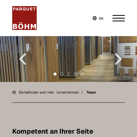
de
en
fr
Home
Unternehmen
Über uns
Team
Sie befinden sich hier:
Unternehmen
Team
Ausstellung
Werkstatt
Virtueller Rundgang
Kompetent an Ihrer Seite