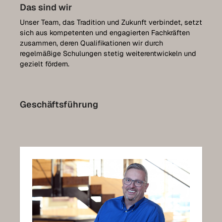
Firmengeschichte
Das sind wir
Unser Team, das Tradition und Zukunft verbindet, setzt
Jobs
sich aus kompetenten und engagierten Fachkräften
Partner
zusammen, deren Qualifikationen wir durch
regelmäßige Schulungen stetig weiterentwickeln und
Wohnwelten
gezielt fördern.
Leistungen
Geschäftsführung
Möbel selbst planen
Referenzen
Pflege
Kontakt
Expo-Termin vereinbaren