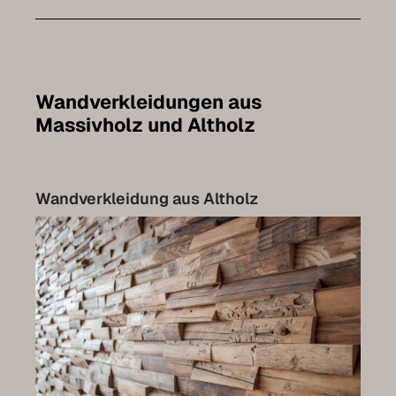
Laminatböden
Parkettrenovierung
Treppen
Wandverkleidungen aus
Türen
Massivholz und Altholz
Haustüren
Möbelbau
Wandverkleidung aus Altholz
Küchen
Wandverkleidungen
Terrassen
Luxemburg-Kollektion
Möbel selbst planen