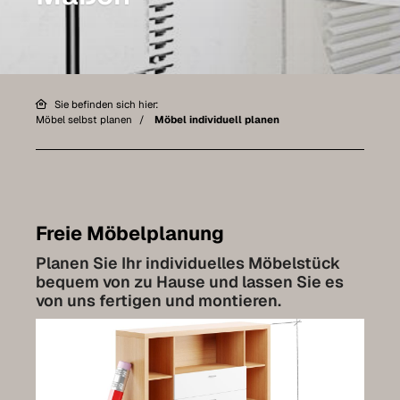
Möbel individuell planen
Badmöbel
Möbel unter Dachschrägen
Sie befinden sich hier:
Hängeboards
Möbel selbst planen
Möbel individuell planen
Kleiderschränke
Kommoden
Regale
Freie Möbelplanung
Planen Sie Ihr individuelles Möbelstück
Sideboards
bequem von zu Hause und lassen Sie es
von uns fertigen und montieren.
Wandschränke
Qualität unserer Möbel
Referenzen