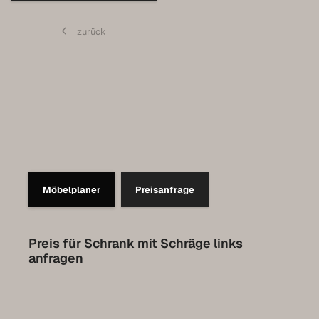
Pflege
zurück
Kontakt
Expo-Termin vereinbaren
Luxemburg Kollektion
Möbelplaner
Preisanfrage
Preis für Schrank mit Schräge links
anfragen