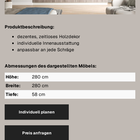
Möbel individuell planen
Badmöbel
Produktbeschreibung:
Möbel unter Dachschrägen
dezentes, zeitloses Holzdekor
Hängeboards
individuelle Innenausstattung
anpassbar an jede Schräge
Kleiderschränke
Abmessungen des dargestellten Möbels:
Kommoden
Höhe:
280 cm
Regale
Breite:
280 cm
Sideboards
Tiefe:
58 cm
Wandschränke
Individuell planen
Qualität unserer Möbel
Referenzen
Preis anfragen