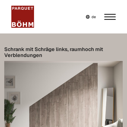
de
en
fr
Home
Schrank mit Schräge links, raumhoch mit
Verblendungen
Unternehmen
Wohnwelten
Leistungen
Möbel selbst planen
Möbel nach Maß
Inspiration