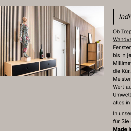
Indi
Ob
Tre
Wandve
Fenster
bis in 
Millime
die Kür
Meister
Wert au
Umweltv
alles i
In unse
für Sie
Made i