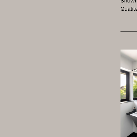
Showr
Qualit