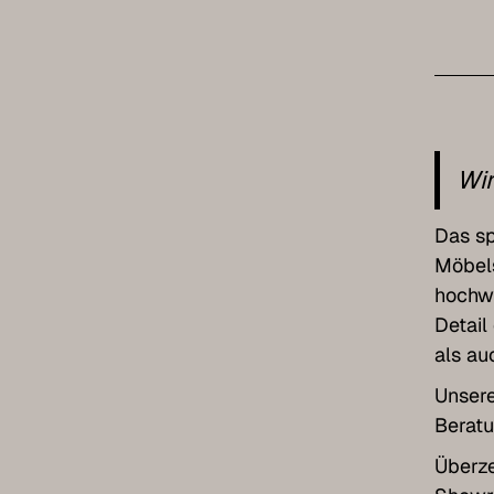
Wir
Das sp
Möbel
hochwe
Detail
als au
Unsere
Berat
Überze