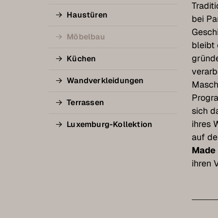
Tradit
Haustüren
bei P
Geschi
Möbelbau
bleibt
gründe
Küchen
verarb
Wandverkleidungen
Masch
Progr
Terrassen
sich d
ihres 
Luxemburg-Kollektion
auf de
Made 
ihren V