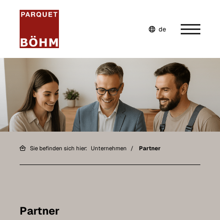
de
en
fr
Home
Unternehmen
Über uns
Team
Sie befinden sich hier:
Unternehmen
Partner
Ausstellung
Werkstatt
Virtueller Rundgang
Partner