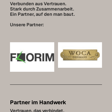
Firmengeschichte
Verbunden aus Vertrauen.
Stark durch Zusammenarbeit.
Jobs
Ein Partner, auf den man baut.
Partner
Unsere Partner:
Wohnwelten
Leistungen
Möbel selbst planen
Referenzen
Pflege
Kontakt
Partner im Handwerk
Expo-Termin vereinbaren
Vertrauen, das verbindet.