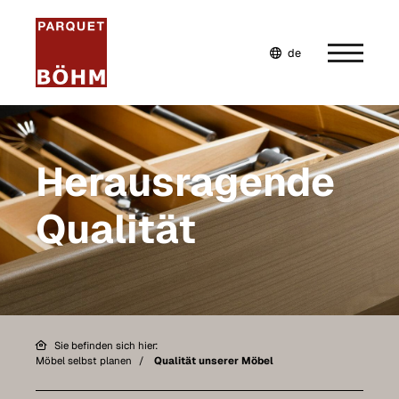
de
en
fr
Home
Herausragende
Unternehmen
Qualität
Wohnwelten
Leistungen
Möbel selbst planen
Möbel nach Maß
Sie befinden sich hier:
Möbel selbst planen
Qualität unserer Möbel
Inspiration