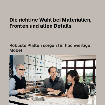
Möbel individuell planen
Badmöbel
Die richtige Wahl bei Materialien,
Möbel unter Dachschrägen
Fronten und allen Details
Hängeboards
Kleiderschränke
Robuste Platten sorgen für hochwertige
Möbel
Kommoden
Regale
Sideboards
Wandschränke
Qualität unserer Möbel
Referenzen