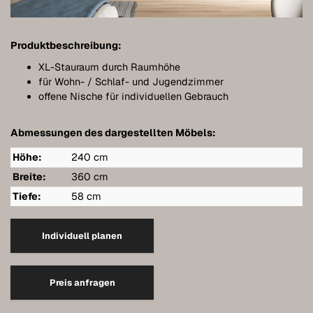
Möbel individuell planen
Badmöbel
Produktbeschreibung:
Möbel unter Dachschrägen
XL-Stauraum durch Raumhöhe
für Wohn- / Schlaf- und Jugendzimmer
Hängeboards
offene Nische für individuellen Gebrauch
Kleiderschränke
Abmessungen des dargestellten Möbels:
Kommoden
Höhe:
240 cm
Breite:
360 cm
Regale
Tiefe:
58 cm
Sideboards
Wandschränke
Individuell planen
Qualität unserer Möbel
Preis anfragen
Referenzen