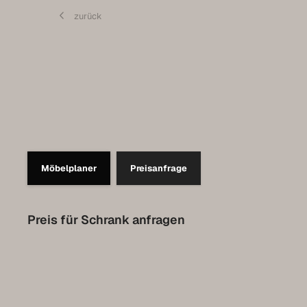
Pflege
zurück
Kontakt
Expo-Termin vereinbaren
Luxemburg Kollektion
Möbelplaner
Preisanfrage
Preis für Schrank anfragen