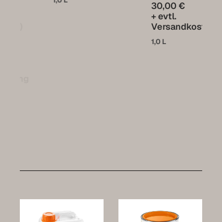
30,00 €
+ evtl.
Versandkosten
1,0 L