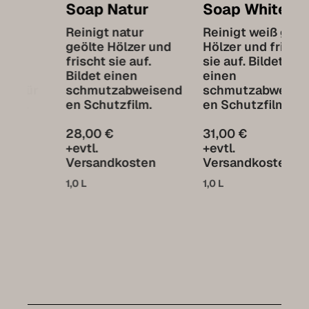
Soap Natur
Soap White
Reinigt natur
Reinigt weiß geölte
geölte Hölzer und
Hölzer und frischt
frischt sie auf.
sie auf. Bildet
Bildet einen
einen
schmutzabweisend
schmutzabweisend
en Schutzfilm.
en Schutzfilm.
28,00 €
31,00 €
+evtl.
+evtl.
Versandkosten
Versandkosten
1,0 L
1,0 L