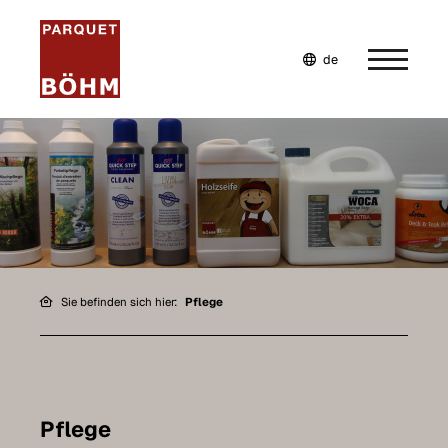
de
en
fr
Home
Unternehmen
Wohnwelten
Leistungen
Sie befinden sich hier:
Pflege
Möbel selbst planen
Referenzen
Pflege
Pflege