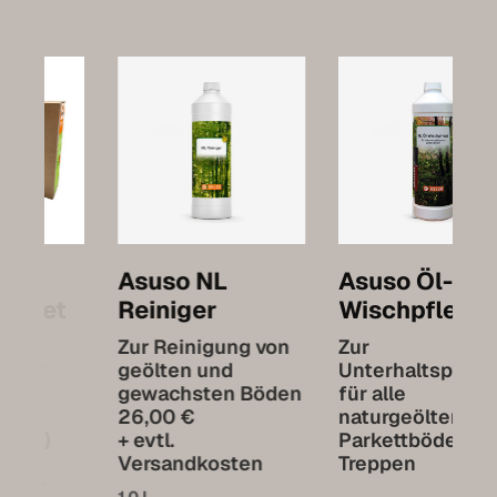
Asuso NL
Asuso Öl-
Reiniger
Wischpflege
Zur Reinigung von
Zur
geölten und
Unterhaltspflege
gewachsten Böden
für alle
26,00 €
naturgeölten
+ evtl.
Parkettböden und
Versandkosten
Treppen
1,0 L