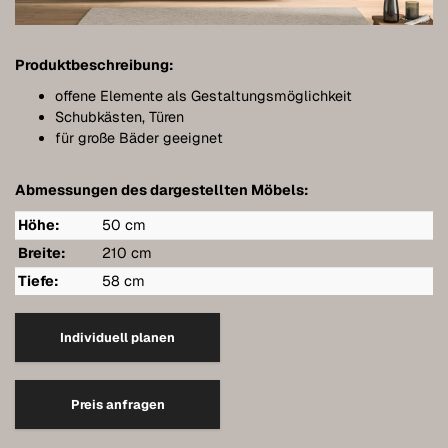
Möbel individuell planen
Badmöbel
Produktbeschreibung:
Möbel unter Dachschrägen
offene Elemente als Gestaltungsmöglichkeit
Schubkästen, Türen
Hängeboards
für große Bäder geeignet
Kleiderschränke
Abmessungen des dargestellten Möbels:
Kommoden
Höhe:
50 cm
Breite:
210 cm
Regale
Tiefe:
58 cm
Sideboards
Wandschränke
Individuell planen
Qualität unserer Möbel
Preis anfragen
Referenzen