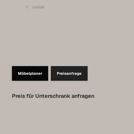
Pflege
zurück
Kontakt
Expo-Termin vereinbaren
Luxemburg Kollektion
Möbelplaner
Preisanfrage
Preis für Unterschrank anfragen