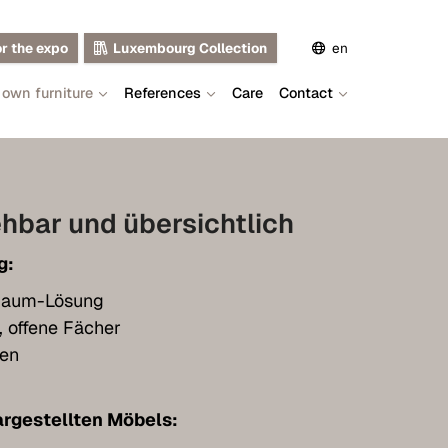
or the expo
Luxembourg Collection
en
 own furniture
References
Care
Contact
de
fr
hbar und übersichtlich
g:
Raum-Lösung
, offene Fächer
gen
rgestellten Möbels: