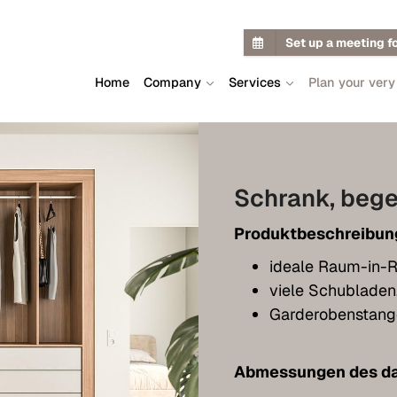
Set up a meeting f
Home
Company
Services
Plan your very
Schrank, bege
Produktbeschreibun
ideale Raum-in-
viele Schubladen
Garderobenstan
Abmessungen des da