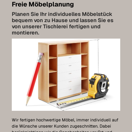
Freie Möbelplanung
Bathroom furniture
Planen Sie Ihr individuelles Möbelstück
Furniture for sloping ceilings
bequem von zu Hause und lassen Sie es
von unserer Tischlerei fertigen und
Wall-mounted sideboards
montieren.
Wardrobes
Dressers
Shelving
Sideboards
Wall cabinets
Quality of our furniture
References
Wir fertigen hochwertige Möbel, immer individuell auf
Care
die Wünsche unserer Kunden zugeschnitten. Dabei