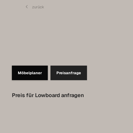
Pflege
zurück
Kontakt
Expo-Termin vereinbaren
Luxemburg Kollektion
Möbelplaner
Preisanfrage
Preis für Lowboard anfragen