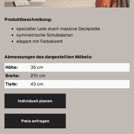
Möbel individuell planen
Badmöbel
Produktbeschreibung:
Möbel unter Dachschrägen
spezieller Look durch massive Deckplatte
symmetrische Schubkästen
Hängeboards
elegant mit Farbakzent
Kleiderschränke
Abmessungen des dargestellten Möbels:
Kommoden
Höhe:
35 cm
Breite:
210 cm
Regale
Tiefe:
43 cm
Sideboards
Wandschränke
Individuell planen
Qualität unserer Möbel
Preis anfragen
Referenzen