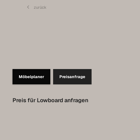
Pflege
zurück
Kontakt
Expo-Termin vereinbaren
Luxemburg Kollektion
Möbelplaner
Preisanfrage
Preis für Lowboard anfragen