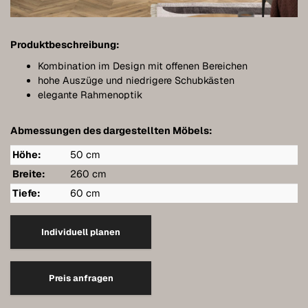
Möbel individuell planen
Badmöbel
Produktbeschreibung:
Möbel unter Dachschrägen
Kombination im Design mit offenen Bereichen
hohe Auszüge und niedrigere Schubkästen
Hängeboards
elegante Rahmenoptik
Kleiderschränke
Abmessungen des dargestellten Möbels:
Kommoden
Höhe:
50 cm
Breite:
260 cm
Regale
Tiefe:
60 cm
Sideboards
Wandschränke
Individuell planen
Qualität unserer Möbel
Preis anfragen
Referenzen