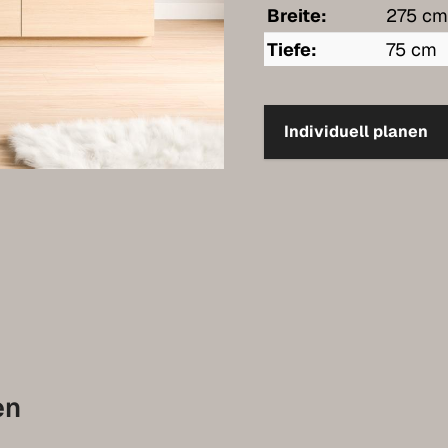
Breite:
275 c
Tiefe:
75 cm
Individuell planen
en