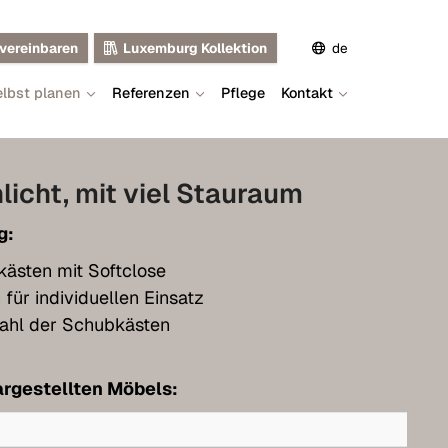
vereinbaren
Luxemburg Kollektion
de
lbst planen
Referenzen
Pflege
Kontakt
en
fr
licht, mit viel Stauraum
g:
kästen mit Softclose
 für individuellen Einsatz
ahl der Schubkästen
rgestellten Möbels: