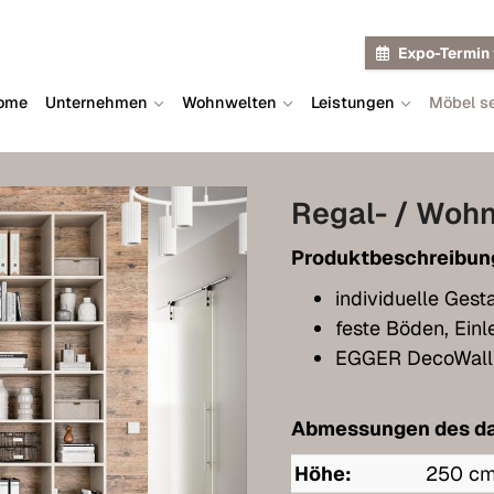
Expo-Termin 
ome
Unternehmen
Wohnwelten
Leistungen
Möbel se
Regal- / Wohn
Produktbeschreibun
individuelle Gest
feste Böden, Ei
EGGER DecoWall 
Abmessungen des da
Höhe:
250 c