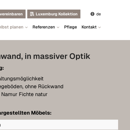
vereinbaren
Luxemburg Kollektion
de
lbst planen
Referenzen
Pflege
Kontakt
en
fr
wand, in massiver Optik
g:
altungsmöglichkeit
nlegeböden, ohne Rückwand
Namur Fichte natur
rgestellten Möbels:
m