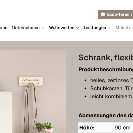
Expo-Termin 
ome
Unternehmen
Wohnwelten
Leistungen
Möbel se
Schrank, flex
Produktbeschreibun
helles, zeitloses
Schubkästen, Tü
leicht kombinierb
Abmessungen des da
Höhe:
90 cm