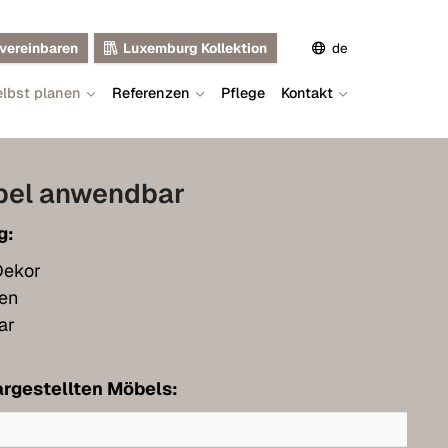
vereinbaren
Luxemburg Kollektion
de
lbst planen
Referenzen
Pflege
Kontakt
en
fr
ibel anwendbar
g:
 Dekor
ren
ar
rgestellten Möbels: