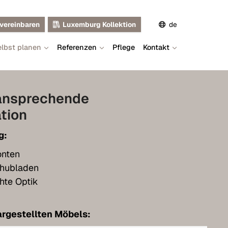
vereinbaren
Luxemburg Kollektion
de
lbst planen
Referenzen
Pflege
Kontakt
en
fr
ansprechende
tion
g:
onten
hubladen
hte Optik
rgestellten Möbels: