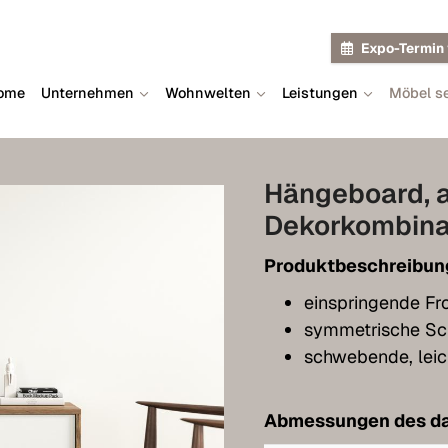
Expo-Termin 
ome
Unternehmen
Wohnwelten
Leistungen
Möbel se
Hängeboard, 
Dekorkombina
Produktbeschreibun
einspringende Fr
symmetrische Sc
schwebende, leic
Abmessungen des da