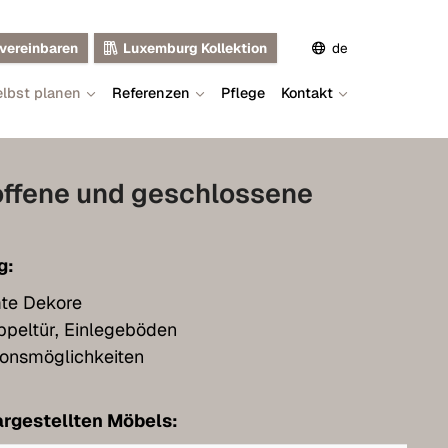
vereinbaren
Luxemburg Kollektion
de
lbst planen
Referenzen
Pflege
Kontakt
en
fr
offene und geschlossene
g:
mte Dekore
peltür, Einlegeböden
ionsmöglichkeiten
rgestellten Möbels: