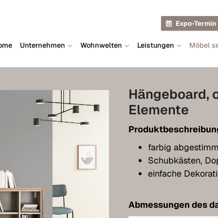
Expo-Termin 
ome
Unternehmen
Wohnwelten
Leistungen
Möbel se
Hängeboard, 
Elemente
Produktbeschreibun
farbig abgestim
Schubkästen, Dop
einfache Dekorat
Abmessungen des da