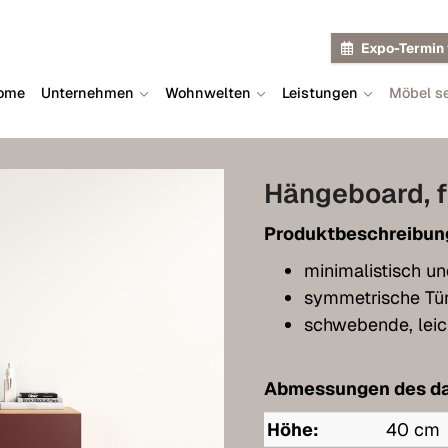
Expo-Termin 
ome
Unternehmen
Wohnwelten
Leistungen
Möbel se
Hängeboard, f
Produktbeschreibun
minimalistisch un
symmetrische Tü
schwebende, leic
Abmessungen des da
Höhe:
40 cm