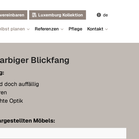
vereinbaren
Luxemburg Kollektion
de
lbst planen
Referenzen
Pflege
Kontakt
en
fr
arbiger Blickfang
g:
d doch auffällig
ren
hte Optik
rgestellten Möbels: