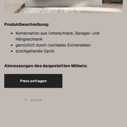
Möbel individuell planen
Badmöbel
Produktbeschreibung:
Möbel unter Dachschrägen
Kombination aus Unterschrank, Spiegel- und
Hängeboards
Hängeschrank
gemütlich durch rustikales Eichendekor
Kleiderschränke
durchgehende Optik
Kommoden
Abmessungen des dargestellten Möbels:
Regale
Preis anfragen
Sideboards
Wandschränke
zurück
Qualität unserer Möbel
Referenzen