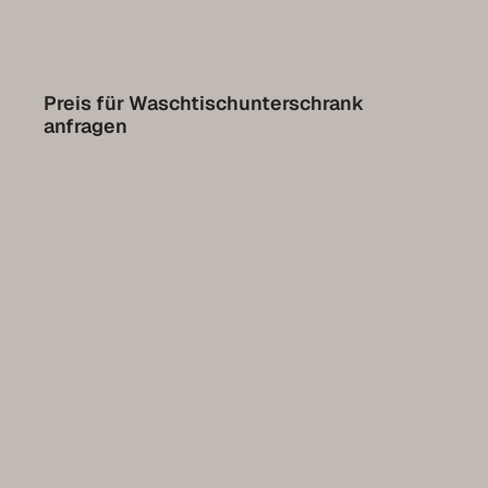
Pflege
Kontakt
Preis für Waschtischunterschrank
anfragen
Expo-Termin vereinbaren
Luxemburg Kollektion