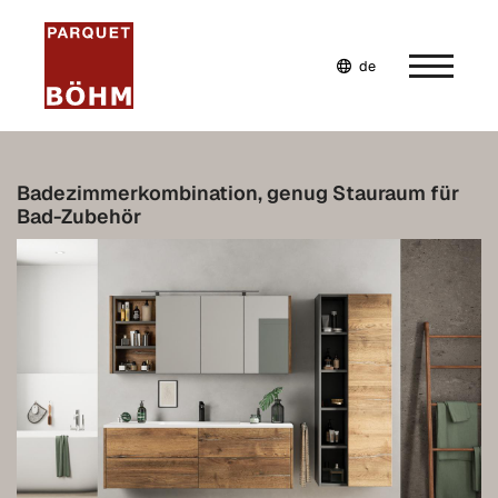
de
en
fr
Home
Badezimmerkombination, genug Stauraum für
Bad-Zubehör
Unternehmen
Wohnwelten
Leistungen
Möbel selbst planen
Möbel nach Maß
Inspiration