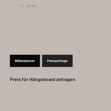
Contact
zurück
Set up a meeting for the expo
Luxembourg Collection
Möbelplaner
Preisanfrage
Preis für Hängeboard anfragen