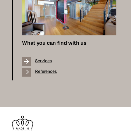
What you can find with us
Services
References