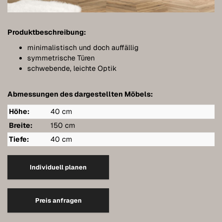
Bathroom furniture
Furniture for sloping ceilings
Produktbeschreibung:
Wall-mounted sideboards
minimalistisch und doch auffällig
symmetrische Türen
Wardrobes
schwebende, leichte Optik
Dressers
Abmessungen des dargestellten Möbels:
Shelving
Höhe:
40 cm
Sideboards
Breite:
150 cm
Tiefe:
40 cm
Wall cabinets
Quality of our furniture
Individuell planen
References
Preis anfragen
Care