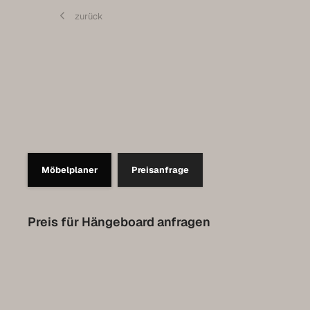
Contact
zurück
Set up a meeting for the expo
Luxembourg Collection
Möbelplaner
Preisanfrage
Preis für Hängeboard anfragen