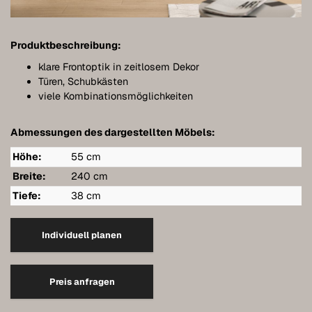
Bathroom furniture
Furniture for sloping ceilings
Produktbeschreibung:
Wall-mounted sideboards
klare Frontoptik in zeitlosem Dekor
Türen, Schubkästen
Wardrobes
viele Kombinationsmöglichkeiten
Dressers
Abmessungen des dargestellten Möbels:
Shelving
Höhe:
55 cm
Sideboards
Breite:
240 cm
Tiefe:
38 cm
Wall cabinets
Quality of our furniture
Individuell planen
References
Preis anfragen
Care