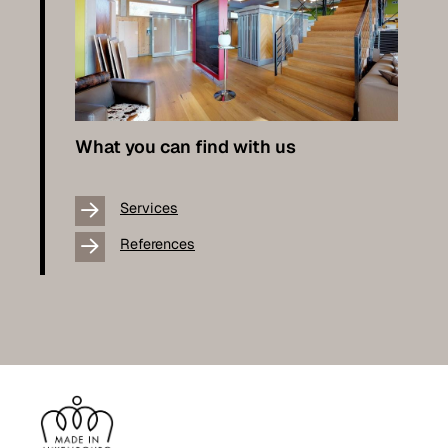
What you can find with us
Services
References