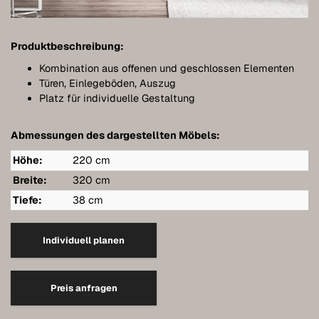
Bathroom furniture
Furniture for sloping ceilings
Produktbeschreibung:
Wall-mounted sideboards
Kombination aus offenen und geschlossen Elementen
Türen, Einlegeböden, Auszug
Wardrobes
Platz für individuelle Gestaltung
Dressers
Abmessungen des dargestellten Möbels:
Shelving
Höhe:
220 cm
Sideboards
Breite:
320 cm
Tiefe:
38 cm
Wall cabinets
Quality of our furniture
Individuell planen
References
Preis anfragen
Care