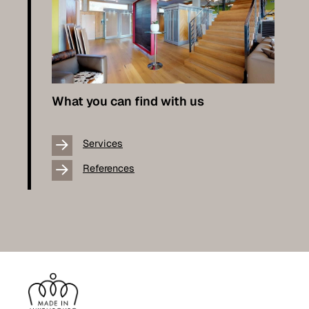
What you can find with us
Services
References