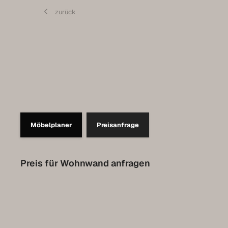
Contact
zurück
Set up a meeting for the expo
Luxembourg Collection
Möbelplaner
Preisanfrage
Preis für Wohnwand anfragen