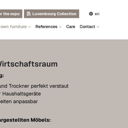
or the expo
Luxembourg Collection
en
 own furniture
References
Care
Contact
de
fr
Wirtschaftsraum
g:
d Trockner perfekt verstaut
r Haushaltsgeräte
eiten anpassbar
rgestellten Möbels: