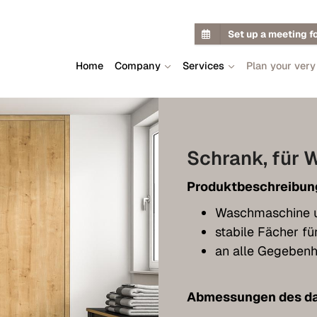
Set up a meeting f
Home
Company
Services
Plan your very
Schrank, für 
Produktbeschreibun
Waschmaschine un
stabile Fächer fü
an alle Gegebenh
Abmessungen des da