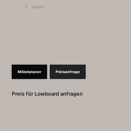
Contact
zurück
Set up a meeting for the expo
Luxembourg Collection
Möbelplaner
Preisanfrage
Preis für Lowboard anfragen