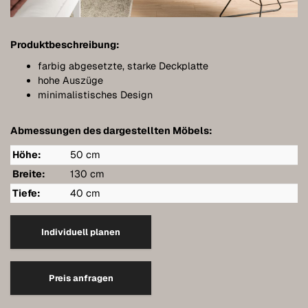
Bathroom furniture
Furniture for sloping ceilings
Produktbeschreibung:
Wall-mounted sideboards
farbig abgesetzte, starke Deckplatte
hohe Auszüge
Wardrobes
minimalistisches Design
Dressers
Abmessungen des dargestellten Möbels:
Shelving
Höhe:
50 cm
Sideboards
Breite:
130 cm
Tiefe:
40 cm
Wall cabinets
Quality of our furniture
Individuell planen
References
Preis anfragen
Care