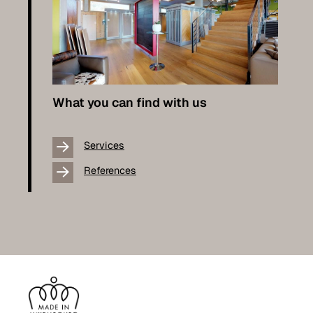
What you can find with us
Services
References