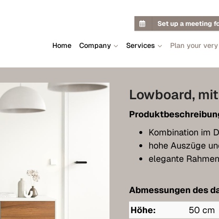
Set up a meeting f
Home
Company
Services
Plan your very
Lowboard, mit
Produktbeschreibun
Kombination im D
hohe Auszüge un
elegante Rahmen
Abmessungen des da
Höhe:
50 cm