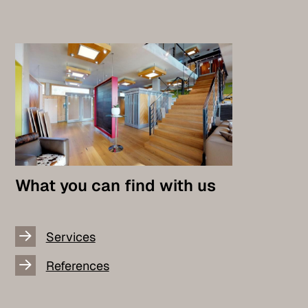
What you can find with us
Services
References