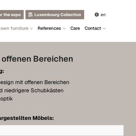
or the expo
Luxembourg Collection
en
 own furniture
References
Care
Contact
de
fr
 offenen Bereichen
g:
esign mit offenen Bereichen
d niedrigere Schubkästen
optik
rgestellten Möbels: