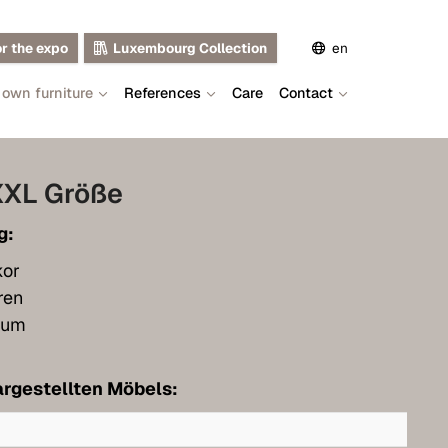
or the expo
Luxembourg Collection
en
 own furniture
References
Care
Contact
de
fr
XXL Größe
g:
kor
ren
aum
rgestellten Möbels: