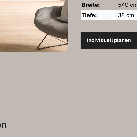
Breite:
540 c
Tiefe:
38 cm
Individuell planen
en