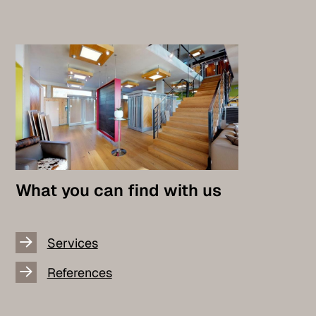
What you can find with us
Services
References