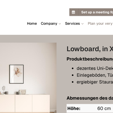
Set up a meeting f
Home
Company
Services
Plan your very
Lowboard, in 
Produktbeschreibun
dezentes Uni-De
Einlegeböden, Tü
ergiebiger Staur
Abmessungen des da
Höhe:
60 cm