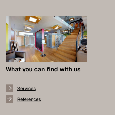
What you can find with us
Services
References