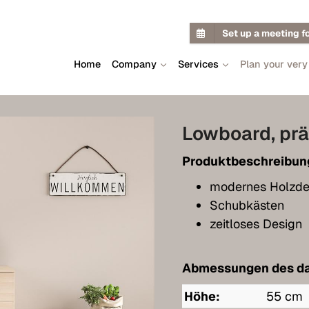
Set up a meeting f
Home
Company
Services
Plan your very
Lowboard, pr
Produktbeschreibun
modernes Holzde
Schubkästen
zeitloses Design
Abmessungen des da
Höhe:
55 cm