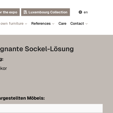
or the expo
Luxembourg Collection
en
 own furniture
References
Care
Contact
de
fr
ägnante Sockel-Lösung
g:
kor
rgestellten Möbels: