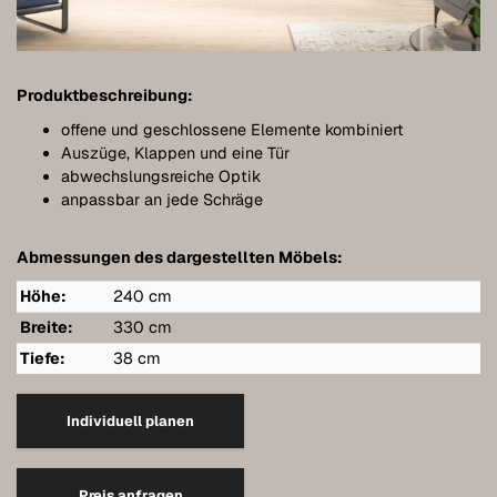
Bathroom furniture
Furniture for sloping ceilings
Produktbeschreibung:
Wall-mounted sideboards
offene und geschlossene Elemente kombiniert
Wardrobes
Auszüge, Klappen und eine Tür
abwechslungsreiche Optik
Dressers
anpassbar an jede Schräge
Shelving
Abmessungen des dargestellten Möbels:
Sideboards
Höhe:
240 cm
Wall cabinets
Breite:
330 cm
Tiefe:
38 cm
Quality of our furniture
References
Individuell planen
Care
Preis anfragen