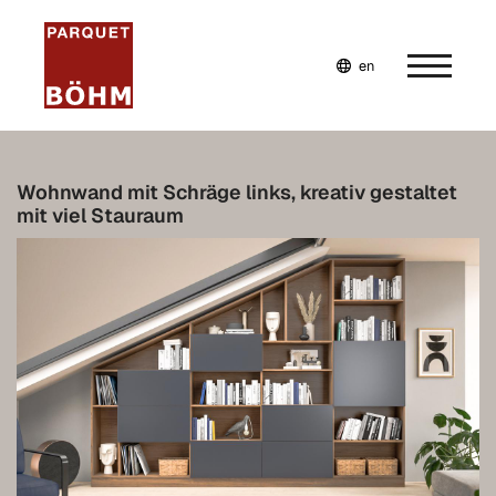
en
de
fr
Home
Wohnwand mit Schräge links, kreativ gestaltet
mit viel Stauraum
Company
Services
Plan your very own furniture
Bespoke furniture
Inspiration
Plan bespoke furniture