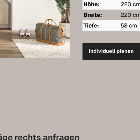
Höhe:
220 c
Breite:
220 c
Tiefe:
58 cm
Individuell planen
äge rechts anfragen