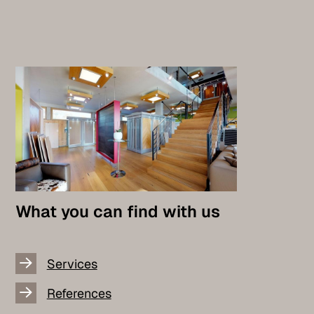
What you can find with us
Services
References