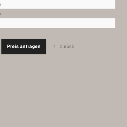
m
m
Preis anfragen
zurück