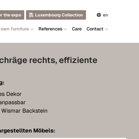
or the expo
Luxembourg Collection
en
 own furniture
References
Care
Contact
de
fr
hräge rechts, effiziente
g:
ses Dekor
 anpassbar
 Wismar Backstein
rgestellten Möbels: