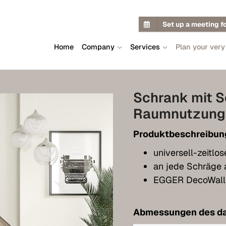
Set up a meeting f
Home
Company
Services
Plan your very
Schrank mit Sc
Raumnutzung
Produktbeschreibun
universell-zeitlo
an jede Schräge
EGGER DecoWall
Abmessungen des da