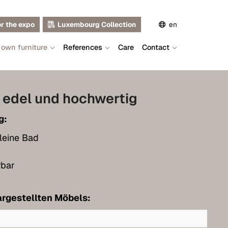
or the expo
Luxembourg Collection
en
 own furniture
References
Care
Contact
de
fr
 edel und hochwertig
g:
kleine Bad
rbar
rgestellten Möbels: