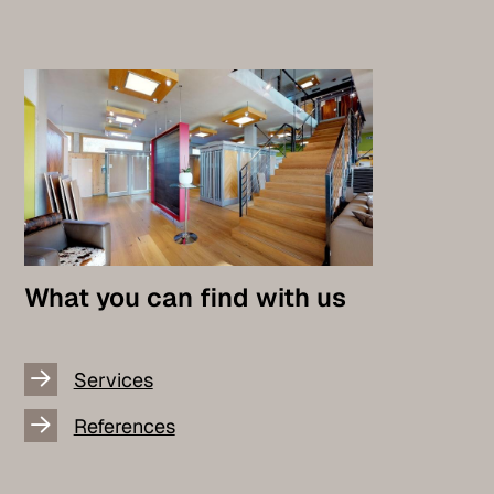
What you can find with us
Services
References