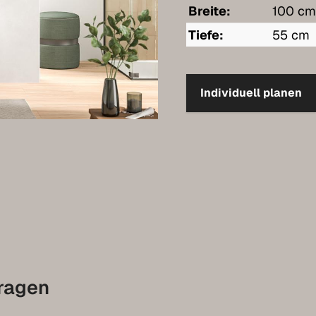
Breite:
100 c
Tiefe:
55 cm
Individuell planen
fragen