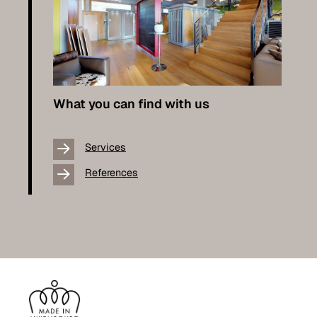
What you can find with us
Services
References