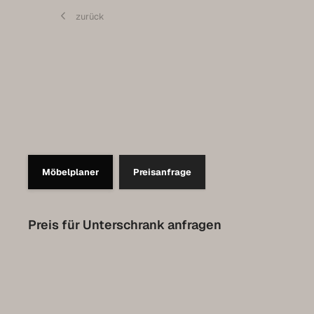
Contact
zurück
Set up a meeting for the expo
Luxembourg Collection
Möbelplaner
Preisanfrage
Preis für Unterschrank anfragen