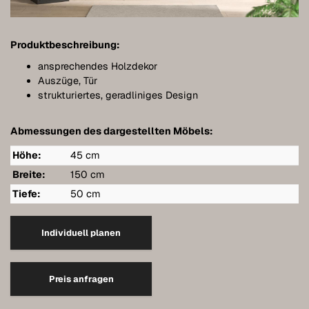
Bathroom furniture
Furniture for sloping ceilings
Produktbeschreibung:
Wall-mounted sideboards
ansprechendes Holzdekor
Auszüge, Tür
Wardrobes
strukturiertes, geradliniges Design
Dressers
Abmessungen des dargestellten Möbels:
Shelving
Höhe:
45 cm
Sideboards
Breite:
150 cm
Tiefe:
50 cm
Wall cabinets
Quality of our furniture
Individuell planen
References
Preis anfragen
Care