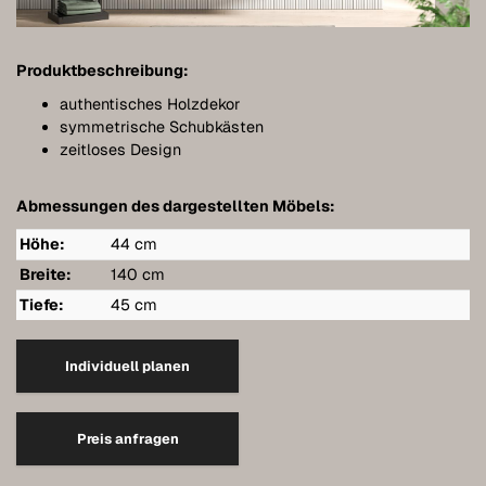
Bathroom furniture
Furniture for sloping ceilings
Produktbeschreibung:
Wall-mounted sideboards
authentisches Holzdekor
symmetrische Schubkästen
Wardrobes
zeitloses Design
Dressers
Abmessungen des dargestellten Möbels:
Shelving
Höhe:
44 cm
Sideboards
Breite:
140 cm
Tiefe:
45 cm
Wall cabinets
Quality of our furniture
Individuell planen
References
Preis anfragen
Care