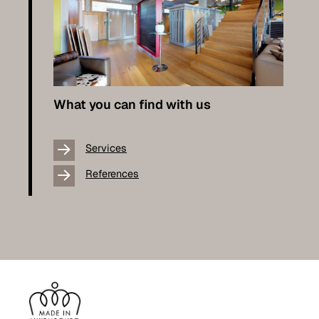
What you can find with us
Services
References