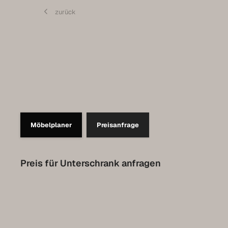
Contact
zurück
Set up a meeting for the expo
Luxembourg Collection
Möbelplaner
Preisanfrage
Preis für Unterschrank anfragen